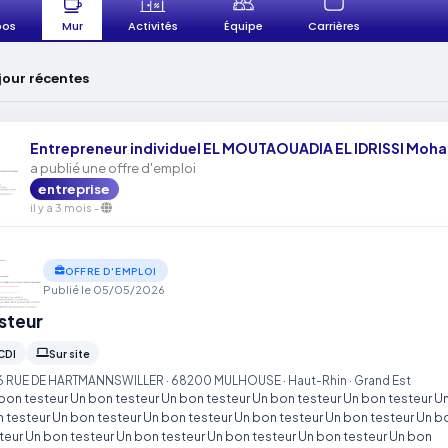
pos
Activités
Équipe
Carrières
Mur
jour récentes
Entrepreneur individuel EL MOUTAOUADIA EL IDRISSI Mo
a publié une offre d'emploi
entreprise
il y a 3 mois
-
OFFRE D'EMPLOI
Publié le 05/05/2026
steur
CDI
Sur site
6 RUE DE HARTMANNSWILLER · 68200 MULHOUSE · Haut-Rhin · Grand Est
bon testeur Un bon testeur Un bon testeur Un bon testeur Un bon testeur U
 testeur Un bon testeur Un bon testeur Un bon testeur Un bon testeur Un b
teur Un bon testeur Un bon testeur Un bon testeur Un bon testeur Un bon