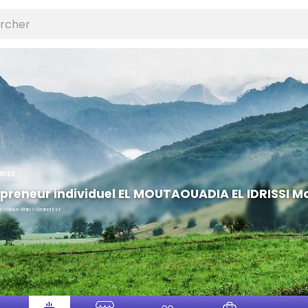
RISE
epreneur individuel EL MOUTAOUADIA EL IDRISSI
 > Haut-Rhin > Grand Est