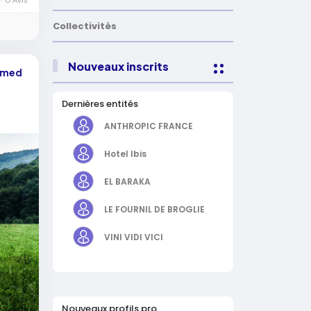
Collectivités
Nouveaux inscrits
hamed
Dernières entités
ANTHROPIC FRANCE
Hotel Ibis
EL BARAKA
LE FOURNIL DE BROGLIE
VINI VIDI VICI
Nouveaux profils pro