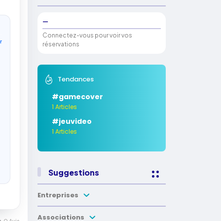
—
Connectez-vous pour voir vos
r
réservations
Tendances
#gamecover
1 Articles
#jeuvideo
1 Articles
Suggestions
Entreprises
Associations
0 Avis