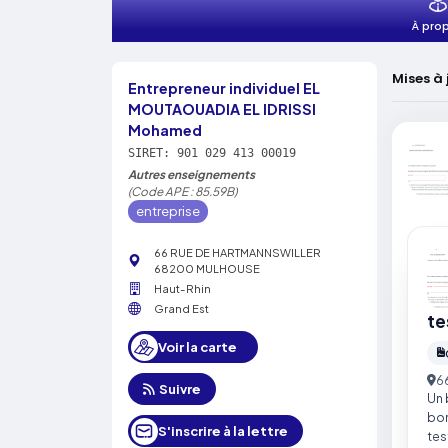
À pro
Mises à 
Entrepreneur individuel EL
MOUTAOUADIA EL IDRISSI
Mohamed
SIRET: 901 029 413 00019
Autres enseignements
(Code APE : 85.59B)
entreprise
66 RUE DE HARTMANNSWILLER
68200 MULHOUSE
Haut-Rhin
Grand Est
te
Voir la carte
6
Suivre
Un 
bon
S'inscrire à la lettre
tes