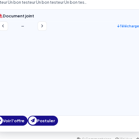
teur Un bon testeur Un bon testeur Un bon tes…
Document joint
—
Télécharge
Voir l'offre
Postuler
0 Commentaires
136 Vue