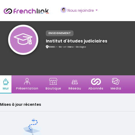
Nous rejoindre
ENSEIGNEMENT
Institut d'études judiciaires
RENNES > > Ille-et-Vilaine > Bretagne
Présentation
Boutique
Réseau
Media
Mur
Abonnés
Mises à jour récentes