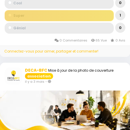
0
Cool
1
Super
0
Génial
0 Commentaires
65 Vue
0 Avis
Connectez-vous pour aimer, partager et commenter!
DECA-BFC
Mise à jour de la photo de couverture
association
il y a 3 mois
-