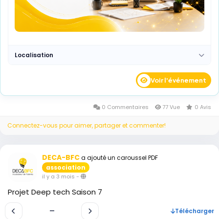
Localisation
Voir l'événement
0 Commentaires
77 Vue
0 Avis
Connectez-vous pour aimer, partager et commenter!
DECA-BFC
a ajouté un caroussel PDF
association
il y a 3 mois
-
Projet Deep tech Saison 7
—
Télécharger