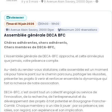
il y a 3 mois
-
9 Avenue Alain Savary, 21000 Dijon
-
ÉVÉNEMENT
mardi 16 juin 2026
10h00 - 18h00
9 Avenue Alain Savary, 21000 Dijon
Maximum 200 réservations
Assemblée générale DECA BFC
Chères adhérentes, chers adhérents,
Chers membres de DECA-BFC,
L’Assemblée générale de DECA-BFC approche, et cette année plus
que jamais, votre présence compte.
Au-delà du rendez-vous statutaire, cette assemblée est un moment
clé pour faire le point sur le chemin parcouru, partager les réussites,
présenter les projets à venir et renforcer ensemble la dynamique qui
fait la richesse de notre association.
DECA-BFC, c’est avant tout un collectif engagé au service de
l’innovation, de la recherche, de l’entrepreneuriat et du
développement des projets à fort potentiel en Bourgogne-Franche-
Comté. Chaque membre y a un rôle à jouer : par sa présence, ses
idées, son regard, son expérience et son implication.