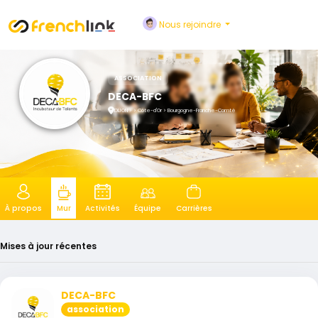
Nous rejoindre
ASSOCIATION
DECA-BFC
DIJON > > Côte-d'Or > Bourgogne-Franche-Comté
À propos
Activités
Équipe
Carrières
Mur
Mises à jour récentes
DECA-BFC
association