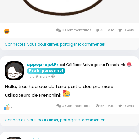
0 Commentaires
388 Vue
0 Avis
1
Connectez-vous pour aimer, partager et commenter!
appeprojetFr
est Célébrer Arrivage sur Frenchlink
Profil personnel
il y a 9 mois
-
Hello, très heureux de faire partie des premiers
utilisateurs de Frenchlink
0 Commentaires
559 Vue
0 Avis
2
Connectez-vous pour aimer, partager et commenter!