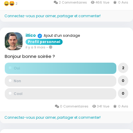
2 Commentaires
466 Vue
0 Avis
2
Connectez-vous pour aimer, partager et commenter!
illico
Ajout d’un sondage
Profil personnel
il y a 9 mois
-
Bonjour bonne soirée ?
2
Oui
0
Non
0
Cool
0 Commentaires
341 Vue
0 Avis
Connectez-vous pour aimer, partager et commenter!