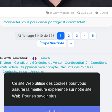
0 Commentaires
373 Vue
0 Avis
Connectez-vous pour aimer, partager et commenter!
Affichage (1-10 de 87)
1
2
3
4
5
Étape Suivante
»
© 2026 FrenchLink
French
Environ
Conditions Générales de Vente
Confidentialité
Conditions
d’utilisation
Supprimer mon compte
Sécurité des mineurs
Contactez nous
Annuaire
Ce site Web utilise des cookies pour vous
assurer la meilleure expérience sur notre site
Web
Pour en savoir plus
Je l’ai!