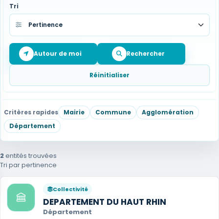
Tri
Autour de moi
Rechercher
Réinitialiser
Critères rapides
Mairie
Commune
Agglomération
Département
2
entités trouvées
Tri par pertinence
Collectivité
DEPARTEMENT DU HAUT RHIN
Département