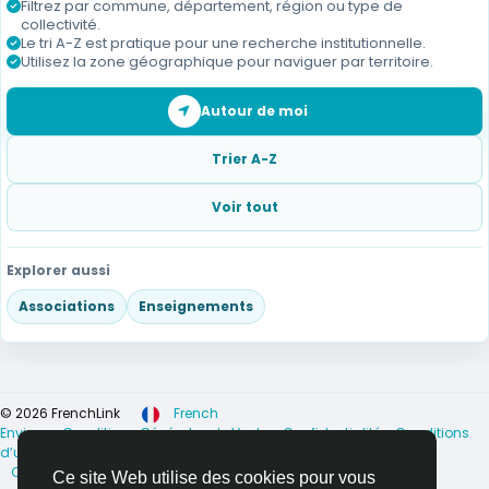
Filtrez par commune, département, région ou type de
collectivité.
Le tri A-Z est pratique pour une recherche institutionnelle.
Utilisez la zone géographique pour naviguer par territoire.
Autour de moi
Trier A-Z
Voir tout
Explorer aussi
Associations
Enseignements
© 2026 FrenchLink
French
Environ
Conditions Générales de Vente
Confidentialité
Conditions
d’utilisation
Supprimer mon compte
Sécurité des mineurs
Contactez nous
Annuaire
Ce site Web utilise des cookies pour vous