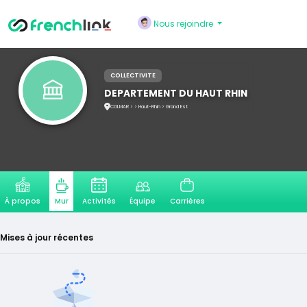
Nous rejoindre
COLLECTIVITE
DEPARTEMENT DU HAUT RHIN
COLMAR > > Haut-Rhin > Grand Est
À propos
Activités
Équipe
Carrières
Mur
Mises à jour récentes