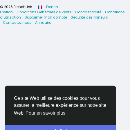
© 2026 FrenchLink
French
Environ
Conditions Générales de Vente
Confidentialité
Conditions
d’utilisation
Supprimer mon compte
Sécurité des mineurs
Contactez nous
Annuaire
Ce site Web utilise des cookies pour vous
assurer la meilleure expérience sur notre site
Web
Pour en savoir plus