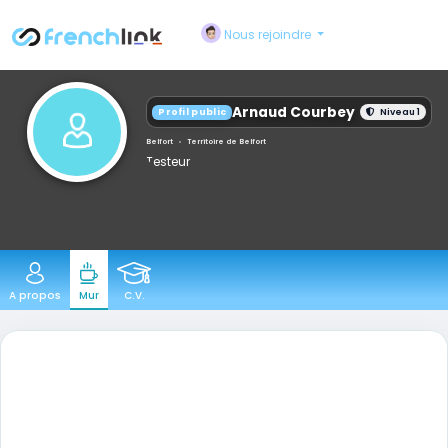
Nous rejoindre
Arnaud Courbey
Profil public
Niveau 1
Belfort
•
Territoire de Belfort
Testeur
A propos
Mur
C.V.
PROFIL PUBLIC EN BREF
Aperçu professionnel
Sa disponibilité et le meilleur point
d’entrée pour échanger.