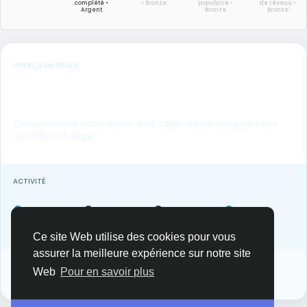
complété •
• Bronze
populaire •
de réseau •
Argent
Bronze
Bronze
APERÇU DU PROFIL
Bienvenue sur mon profil FrenchLink.
Découvrez mes publications et les sujets autour desquels nous
pouvons échanger.
ACTIVITÉ
0
0
0
0
Articles
Photos
Vidéos
Suiveurs
Ce site Web utilise des cookies pour vous
assurer la meilleure expérience sur notre site
Suivi par 0 membres
Web
Pour en savoir plus
Votre réseau professionnel