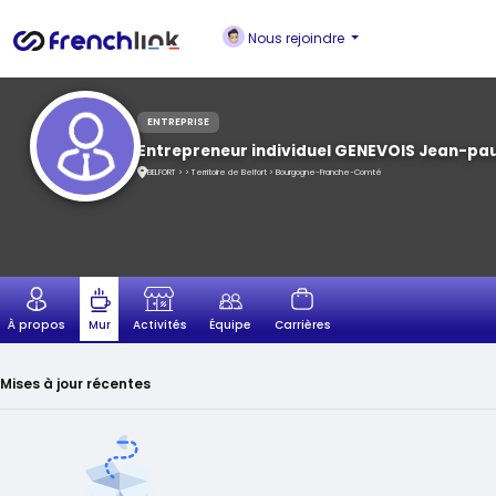
Nous rejoindre
ENTREPRISE
Entrepreneur individuel GENEVOIS Jean-pau
BELFORT > > Territoire de Belfort > Bourgogne-Franche-Comté
À propos
Activités
Équipe
Carrières
Mur
Mises à jour récentes