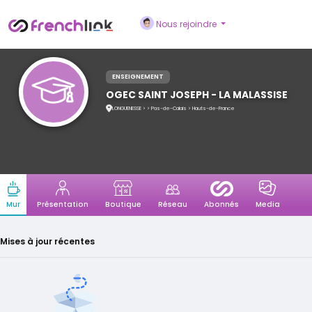
Nous rejoindre
ENSEIGNEMENT
OGEC SAINT JOSEPH - LA MALASSISE
LONGUENESSE > > Pas-de-Calais > Hauts-de-France
Présentation
Boutique
Réseau
Media
Mur
Abonnés
Mises à jour récentes